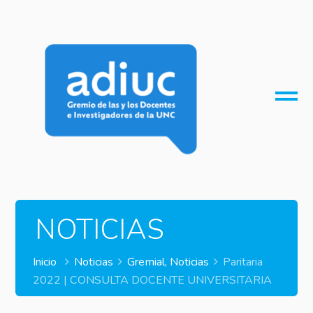
O
M
M
NOTICIAS
Inicio
Noticias
Gremial
,
Noticias
Paritaria
2022 | CONSULTA DOCENTE UNIVERSITARIA