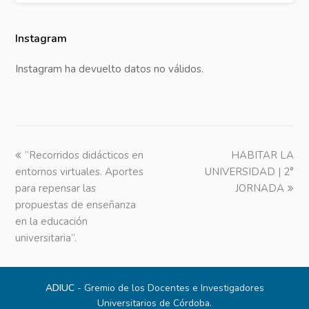
Instagram
Instagram ha devuelto datos no válidos.
previous
“Recorridos didácticos en
HABITAR LA
next
entornos virtuales. Aportes
post:
UNIVERSIDAD | 2°
post:
para repensar las
JORNADA
propuestas de enseñanza
en la educación
universitaria”.
ADIUC
- Gremio de los Docentes e Investigadores
Universitarios de Córdoba.