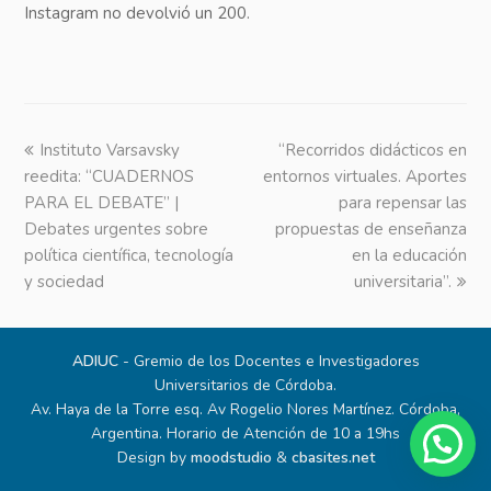
Instagram no devolvió un 200.
previous
Instituto Varsavsky
“Recorridos didácticos en
next
reedita: “CUADERNOS
post:
entornos virtuales. Aportes
post:
PARA EL DEBATE” |
para repensar las
Debates urgentes sobre
propuestas de enseñanza
política científica, tecnología
en la educación
y sociedad
universitaria”.
ADIUC
- Gremio de los Docentes e Investigadores
Universitarios de Córdoba.
Av. Haya de la Torre esq. Av Rogelio Nores Martínez. Córdoba,
Argentina. Horario de Atención de 10 a 19hs
Design by
moodstudio
&
cbasites.net