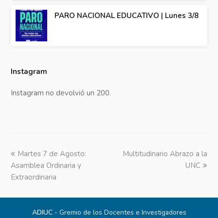
PARO NACIONAL EDUCATIVO | Lunes 3/8
Instagram
Instagram no devolvió un 200.
previous
Martes 7 de Agosto:
Multitudinario Abrazo a la
next
Asamblea Ordinaria y
post:
post:
UNC
Extraordinaria
ADIUC
- Gremio de los Docentes e Investigadores