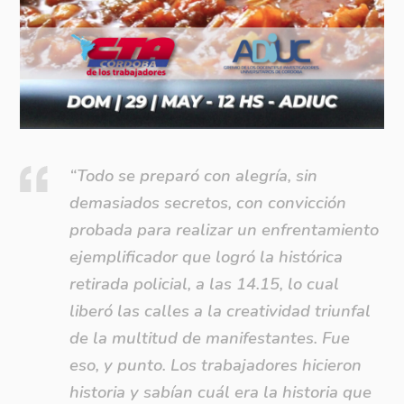
“Todo se preparó con alegría, sin
demasiados secretos, con convicción
probada para realizar un enfrentamiento
ejemplificador que logró la histórica
retirada policial, a las 14.15, lo cual
liberó las calles a la creatividad triunfal
de la multitud de manifestantes. Fue
eso, y punto. Los trabajadores hicieron
historia y sabían cuál era la historia que