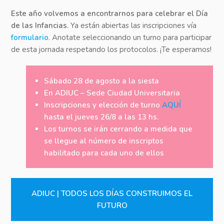
Este año volvemos a encontrarnos para celebrar el Día
de las Infancias
. Ya están abiertas las inscripciones vía
formulario
. Anotate seleccionando un turno para participar
de esta jornada respetando los protocolos. ¡Te esperamos!
Sábado 28 de agosto a la siesta
En ADIUC – Sede Ciudad Universitaria
Inscripciones y elección de turno
AQUÍ
hasta el jueves 26/8 a las 13 hs.
Los turnos se irán cerrando a medida que
se llegue al número de inscriptos
habilitado para cada uno de ellos
ADIUC | TODOS LOS DÍAS CONSTRUIMOS EL
FUTURO