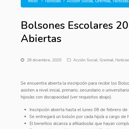
Inicio
Noticias
Acción Social
,
Gremial
,
Noticias
Bolsones Escolares 20
Abiertas
28 diciembre, 2020
Acción Social
,
Gremial
,
Noticia
Se encuentra abierta la inscripción para recibir los Bol
asisten a nivel inicial, primario, secundario o universit
hijos/as con discapacidad (ver requisitos abajo).
Inscripción abierta hasta el lunes 08 de febrero de
Se entregará un bolsón por cada hijo/a a cargo de
El beneficio alcanza a afiliados/as que hayan compl