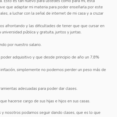
a. Esto es tan nuevo para ustedes como para mí, esta
uve que adaptar mi materia para poder enseñarla por este
les, a luchar con la señal de internet de mi casa y a cruzar
 afrontando y las dificultades de tener que que cursar en
niversidad pública y gratuita, juntos y juntas.
do por nuestro salario.
poder adquisitivo y que desde principio de año un 7,8%
a inflación, simplemente no podemos perder un peso más de
ramientas adecuadas para poder dar clases.
que hacerse cargo de sus hijas e hijos en sus casas.
as y nosotros podamos seguir dando clases, que es lo que