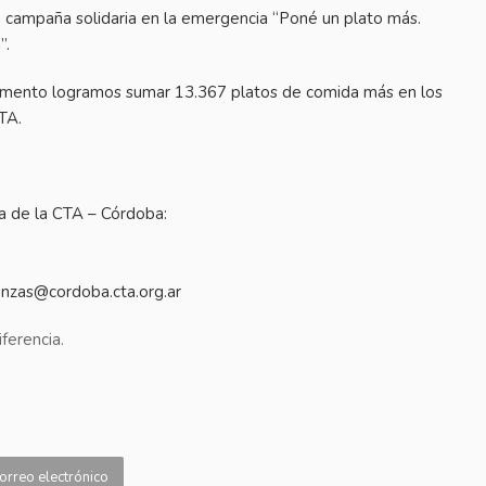
 campaña solidaria en la emergencia “Poné un plato más.
”.
 momento logramos sumar 13.367 platos de comida más en los
TA.
ta de la CTA – Córdoba:
nanzas@cordoba.cta.org.ar
ferencia.
orreo electrónico