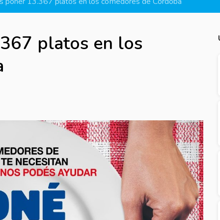
s poner 13.367 platos en los comedores de Córdoba
367 platos en los
a