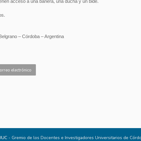
ienen acceso a una bañera, una ducha y un bidé.
os.
Belgrano – Córdoba – Argentina
orreo electrónico
IUC
- Gremio de los Docentes e Investigadores Universitarios de Córdo