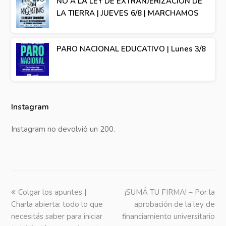
NO A LA LEY DE EXTRANJERIZACIÓN DE
LA TIERRA | JUEVES 6/8 | MARCHAMOS
PARO NACIONAL EDUCATIVO | Lunes 3/8
Instagram
Instagram no devolvió un 200.
previous
Colgar los apuntes |
¡SUMÁ TU FIRMA! – Por la
next
Charla abierta: todo lo que
post:
post:
aprobación de la ley de
necesitás saber para iniciar
financiamiento universitario