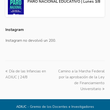
PARO NACIONAL EDUCATIVO | Lunes 3/8
Instagram
Instagram no devolvió un 200.
previous
Día de las Infancias en
Camino a la Marcha Federal
next
ADIUC | 24/8
post:
por la aprobación de la Ley
post:
de Financiamiento
Universitario
ADIUC
- Gremio de los Docentes e Investigadores