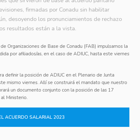
es que sirvieron de base al acuerdo paritario
visiones, firmadas por Conadu sin habilitar
 aún, desoyendo los pronunciamientos de rechazo
Los resultados están a la vista.
te de Organizaciones de Base de Conadu (FAB) impulsamos la
dida por afiliados/as, en el caso de ADIUC, hasta este viernes
a definir la posición de ADIUC en el Plenario de Junta
e mismo viernes. Allí se construirá el mandato que nuestro
borará un documento conjunto con la posición de las 17
al Ministerio.
EL ACUERDO SALARIAL 2023