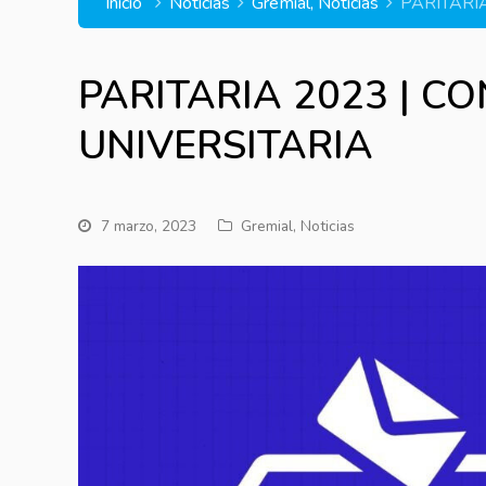
Inicio
Noticias
Gremial
,
Noticias
PARITARI
PARITARIA 2023 | C
UNIVERSITARIA
7 marzo, 2023
Gremial
,
Noticias