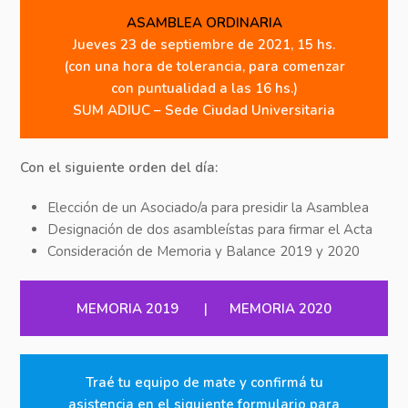
ASAMBLEA ORDINARIA
Jueves 23 de septiembre de 2021, 15 hs.
(con una hora de tolerancia, para comenzar
con puntualidad a las 16 hs.)
SUM ADIUC – Sede Ciudad Universitaria
Con el siguiente orden del día:
Elección de un Asociado/a para presidir la Asamblea
Designación de dos asambleístas para firmar el Acta
Consideración de Memoria y Balance 2019 y 2020
MEMORIA 2019
|
MEMORIA 2020
Traé tu equipo de mate y confirmá tu
asistencia en el siguiente formulario para