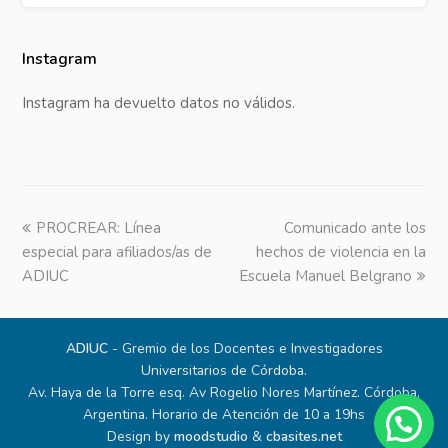
Instagram
Instagram ha devuelto datos no válidos.
previous
PROCREAR: Línea
Comunicado ante los
next
especial para afiliados/as de
post:
hechos de violencia en la
post:
ADIUC
Escuela Manuel Belgrano
ADIUC
- Gremio de los Docentes e Investigadores
Universitarios de Córdoba.
Av. Haya de la Torre esq. Av Rogelio Nores Martínez. Córdoba,
Argentina. Horario de Atención de 10 a 19hs
Design by
moodstudio
&
cbasites.net