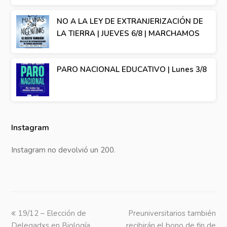
NO A LA LEY DE EXTRANJERIZACIÓN DE
LA TIERRA | JUEVES 6/8 | MARCHAMOS
PARO NACIONAL EDUCATIVO | Lunes 3/8
Instagram
Instagram no devolvió un 200.
previous
19/12 – Elección de
Preuniversitarios también
next
Delegadxs en Biología
post:
recibirán el bono de fin de
post: