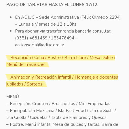
PAGO DE TARJETAS HASTA EL LUNES 17/12
:
En ADIUC – Sede Administrativa (Félix Olmedo 2294)
– Lunes a Viernes de 12 a 18hs
Para abonar vía transfenrencia bancaria consultar:
(0351) 4681439 / 153476494 –
accionsocial@adiuc.org.ar
Recepción / Cena / Postre / Barra Libre / Mesa Dulce /
Menú de Trasnoche
Animación y Recreación Infantil / Homenaje a docentes
jubiladxs / Sorteos
MENÚ
– Recepción: Crouton / Bruschettas / Mini Empanadas
– Principal: Isla Mexicana / Isla Fast Food / Isla de Sushi /
Isla Criolla / Cazuelas / Tabla de Fiambres y Quesos
– Postre. Menú Infantil. Mesa de dulces y tartas. Barra de