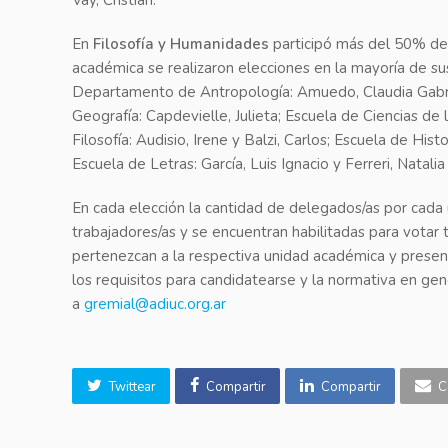
Vay, Cristian.
En
Filosofía y Humanidades
participó más del 50% de 
académica se realizaron elecciones en la mayoría de sus
Departamento de Antropología: Amuedo, Claudia Gabri
Geografía: Capdevielle, Julieta; Escuela de Ciencias de
Filosofía: Audisio, Irene y Balzi, Carlos; Escuela de His
Escuela de Letras: García, Luis Ignacio y Ferreri, Natali
En cada elección la cantidad de delegados/as por cada 
trabajadores/as y se encuentran habilitadas para votar 
pertenezcan a la respectiva unidad académica y present
los requisitos para candidatearse y la normativa en gen
a
gremial@adiuc.org.ar
Twittear
Compartir
Compartir
C